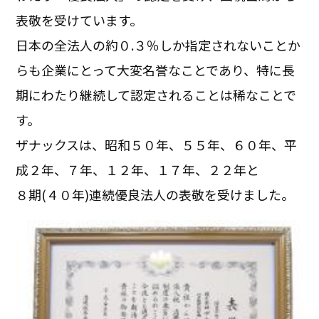
表敬を受けています。
日本の全法人の約０.３％しか指定されないことか
らも企業にとって大変名誉なことであり、特に長
期にわたり継続して認定されることは稀なことで
す。
ザナックスは、昭和５０年、５５年、６０年、平
成２年、７年、１２年、１７年、２２年と
８期(４０年)連続優良法人の表敬を受けました。