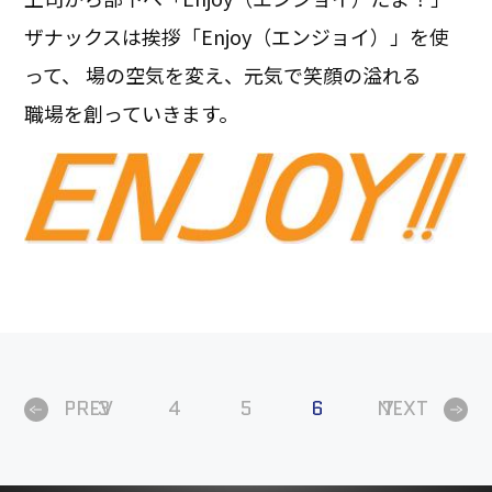
ザナックスは挨拶「Enjoy（エンジョイ）」を使
って、 場の空気を変え、元気で笑顔の溢れる
職場を創っていきます。
PREV
3
4
5
6
NEXT
7