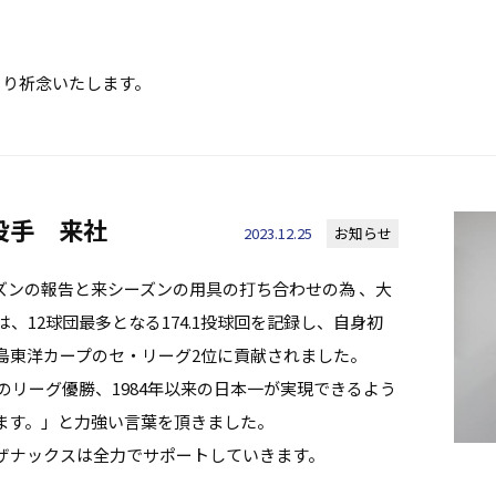
より祈念いたします。
投手 来社
2023.12.25
お知らせ
ズンの報告と来シーズンの用具の打ち合わせの為 、大
は、12球団最多となる174.1投球回を記録し、自身初
島東洋カープのセ・リーグ2位に貢献されました。
以来のリーグ優勝、1984年以来の日本一が実現できるよう
ます。」と力強い言葉を頂きました。
ザナックスは全力でサポートしていきます。