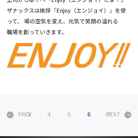
ザナックスは挨拶「Enjoy（エンジョイ）」を使
って、 場の空気を変え、元気で笑顔の溢れる
職場を創っていきます。
PREV
3
4
5
6
NEXT
7