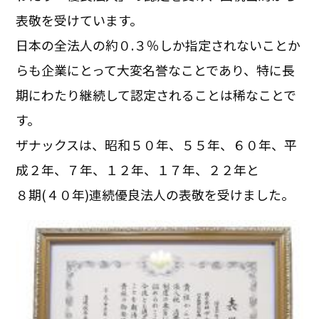
表敬を受けています。
日本の全法人の約０.３％しか指定されないことか
らも企業にとって大変名誉なことであり、特に長
期にわたり継続して認定されることは稀なことで
す。
ザナックスは、昭和５０年、５５年、６０年、平
成２年、７年、１２年、１７年、２２年と
８期(４０年)連続優良法人の表敬を受けました。