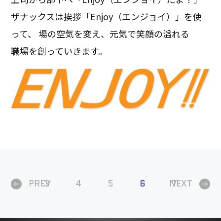
ザナックスは挨拶「Enjoy（エンジョイ）」を使
って、 場の空気を変え、元気で笑顔の溢れる
職場を創っていきます。
PREV
3
4
5
6
NEXT
7