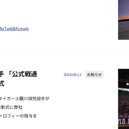
/4pTw6BAzewk
手 「公式戦通
2018.09.12
お知らせ
式
タイガース藤川球児投手が
表彰式に弊社
トロフィーの授与を