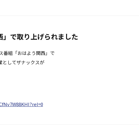
西」で取り上げられました
ース番組「おはよう関西」で
業としてザナックスが
CfNv7W88KHI?rel=0