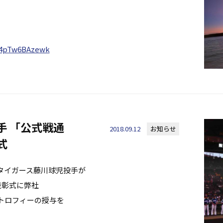
/4pTw6BAzewk
手 「公式戦通
2018.09.12
お知らせ
式
タイガース藤川球児投手が
表彰式に弊社
トロフィーの授与を