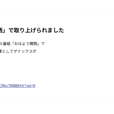
西」で取り上げられました
ース番組「おはよう関西」で
業としてザナックスが
CfNv7W88KHI?rel=0