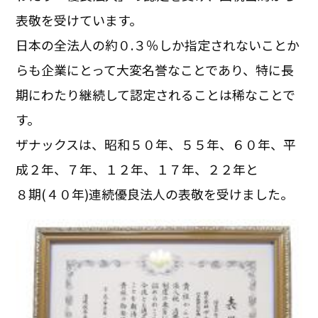
表敬を受けています。
日本の全法人の約０.３％しか指定されないことか
らも企業にとって大変名誉なことであり、特に長
期にわたり継続して認定されることは稀なことで
す。
ザナックスは、昭和５０年、５５年、６０年、平
成２年、７年、１２年、１７年、２２年と
８期(４０年)連続優良法人の表敬を受けました。