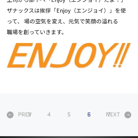
ザナックスは挨拶「Enjoy（エンジョイ）」を使
って、 場の空気を変え、元気で笑顔の溢れる
職場を創っていきます。
PREV
3
4
5
6
NEXT
7