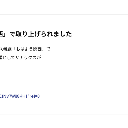
西」で取り上げられました
ース番組「おはよう関西」で
業としてザナックスが
CfNv7W88KHI?rel=0