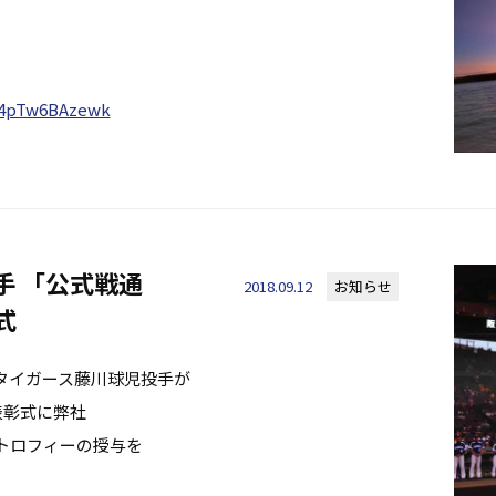
/4pTw6BAzewk
手 「公式戦通
2018.09.12
お知らせ
式
タイガース藤川球児投手が
表彰式に弊社
トロフィーの授与を